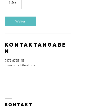
1 Std.
1
S
t
d
Weiter
Kontaktangabe
n
0179 6795145
chvschmidt@web.de
KONTAKT