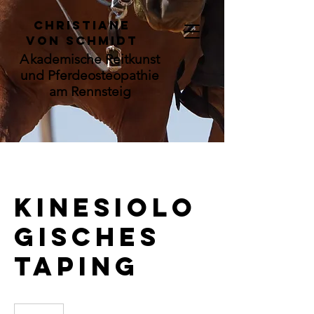
C
hristiane
von Schmidt
A
kademische Reitkunst
und Pferdeosteopathie
am Rennsteig
Kinesiolo
gisches
Taping