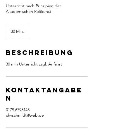
Unterricht nach Prinzipien der
Akademischen Reitkunst
30 Min.
3
0
M
i
Beschreibung
n
.
30 min Unterricht zzgl. Anfahrt
Kontaktangabe
n
0179 6795145
chvschmidt@web.de