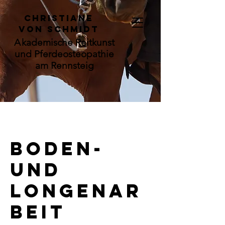
C
hristiane
von Schmidt
A
kademische Reitkunst
und Pferdeosteopathie
am Rennsteig
Boden-
und
Longenar
beit